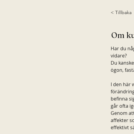
< Tillbaka
Om ku
Har du någ
vidare?
Du kanske 
ögon, fas
I den här 
förändring
befinna si
går ofta i
Genom att
affekter s
effektivt s