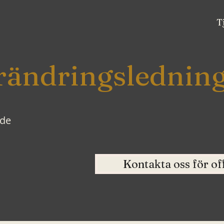
T
rändringslednin
nde
Kontakta oss för of