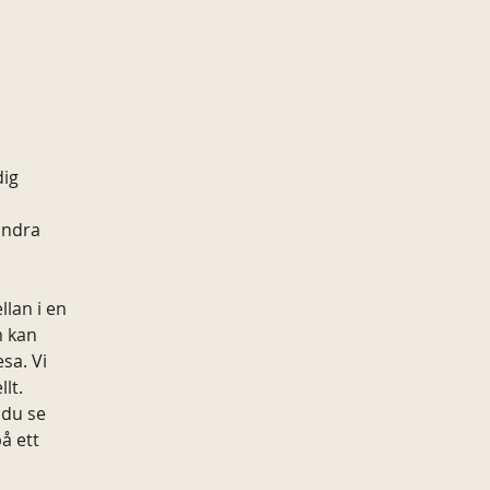
ig 
andra 
lan i en 
m kan 
sa. Vi 
lt. 
du se 
å ett 