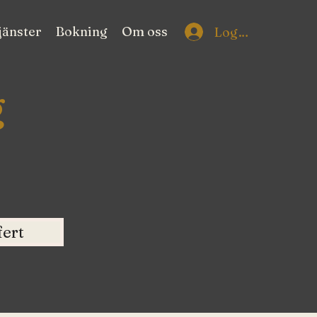
jänster
Bokning
Om oss
Logga in
g
fert