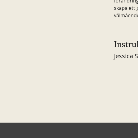
förändring
skapa ett 
välmående 
Instru
Jessica 