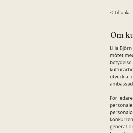
< Tillbaka
Om ku
Lilla Björ
mötet med
betydelse.
kulturarbe
utveckla o
ambassadör
För ledare
personalen
personalom
konkurrens
generatio