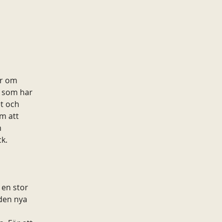
ör om 
 som har 
t och 
m att 
 
k.
 en stor 
den nya 