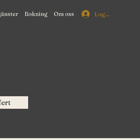
jänster
Bokning
Om oss
Logga in
fert