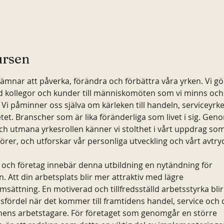
rsen
n ämnar att påverka, förändra och förbättra våra yrken. Vi g
 kollegor och kunder till människomöten som vi minns och
 Vi påminner oss själva om kärleken till handeln, serviceyrke
tet. Branscher som är lika föränderliga som livet i sig. Geno
ch utmana yrkesrollen känner vi stolthet i vårt uppdrag som
er, och utforskar vår personliga utveckling och vårt avtryc
 och företag innebär denna utbildning en nytändning för 
. Att din arbetsplats blir mer attraktiv med lägre 
sättning. En motiverad och tillfredsställd arbetsstyrka blir
fördel när det kommer till framtidens handel, service och 
nens arbetstagare. För företaget som genomgår en större 