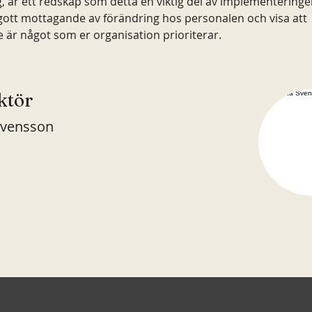
, är ett redskap som detta en viktig del av implementeringen
gott mottagande av förändring hos personalen och visa att 
är något som er organisation prioriterar.
ktör
Svensson