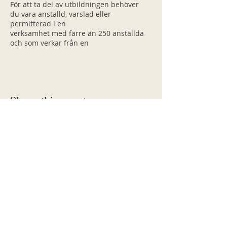
För att ta del av utbildningen behöver
du vara anställd, varslad eller
permitterad i en
verksamhet med färre än 250 anställda
och som verkar från en
av Göteborgsregionens 13 kommuner
(Ale, Alingsås, Göteborg, Härryda,
Kungsbacka, Kungälv, Lerum, Lilla Edet,
Mölndal, Partille, Stenungsund, Tjörn och
Öckerö).
Share this event
Påbörja er resa mot en
välmående organisation
tillsammans med oss!
Cdots Center
Tredje Långgatan 13D